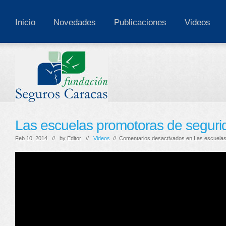
Inicio
Novedades
Publicaciones
Videos
Las escuelas promotoras de segurid
Feb 10, 2014 // by
Editor
//
Videos
//
Comentarios desactivados
en Las escuelas 