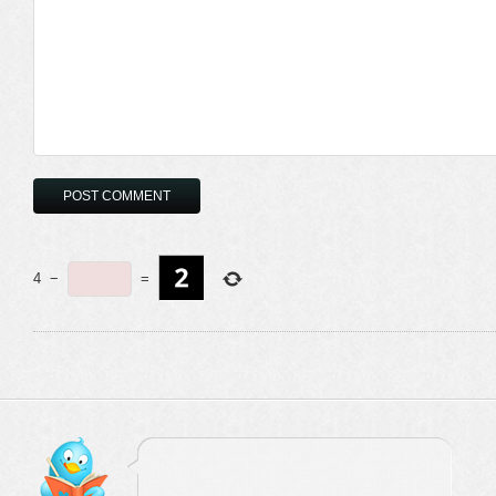
4
−
=