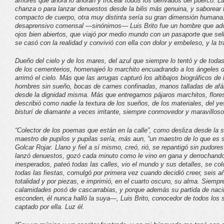
amores que ahora lo añoran y trocear todos los derivados del puerco. L
chanza o para lanzar denuestos desde la bilis más genuina, y saborear t
compacto de cuerpo, otra muy distinta sería su gran dimensión humana. 
desaprensivo comensal —sinónimos— Luis Brito fue un hombre que adop
ojos bien abiertos, que viajó por medio mundo con un pasaporte que sel
se casó con la realidad y convivió con ella con dolor y embeleso, y la tra
Dueño del cielo y de los mares, del azul que siempre lo tentó y de toda
de los cementerios, homenajeó lo marchito encuadrando a los ángeles de
arrimó el cielo. Más que las arrugas capturó los altibajos biográficos de
hombres sin sueño, bocas de carnes confinadas, manos talladas de af
desde la dignidad misma. Más que entregarnos pájaros marchitos, flore
describió como nadie la textura de los sueños, de los materiales, del 
bisturí de diamante a veces irritante, siempre conmovedor y maravilloso
“Colector de los poemas que están en la calle”, como desliza desde la s
maestro de pupilos y pupilas sería, más aun, “un maestro de lo que es 
Golcar Rojar. Llano y fiel a sí mismo, creó, rió, se repantigó sin pudores
lanzó denuestos, gozó cada minuto como le vino en gana y derrochando 
inesperados, pateó todas las calles, vio el mundo y sus detalles, se coló
todas las fiestas, comulgó por primera vez cuando decidió creer, seis a
totalidad y por piezas, e imprimió, en el cuarto oscuro, su alma. Siempr
calamidades posó de cascarrabias, y porque además su partida de nac
esconden, él nunca halló la suya—, Luis Brito, conocedor de todos los 
captado por ella. Luz él.