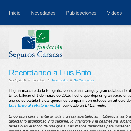
Inicio
Novedades
Publicaciones
Videos
Recordando a Luis Brito
Mar 1, 2016 // by
editor
//
Novedades
//
No Comments
El gran maestro de la fotografía venezolana, amigo y gran colaborador 
Brito, falleció el 1 de marzo de 2015, hecho que dejó un gran vacío entr
año de su partida física, queremos compartir con ustedes un artículo de
Luis Brito al retrato inmortal
,
publicado en
El Estímulo
:
El corazón para imantar la vida y un día apartarla, sin titubeos, a las 5
detectar lo asombroso y lo sublime, lo intangible y la desmesura, arca
tristes o en el fondo de una grieta. Las manos generosas para sostener l