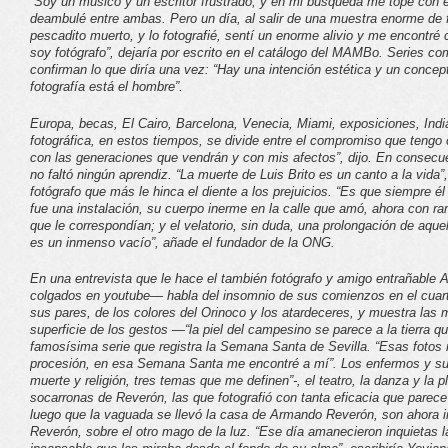
“Soy un músico y un escritor frustrado, y en mi búsqueda me topé con el 
deambulé entre ambas. Pero un día, al salir de una muestra enorme de f
pescadito muerto, y lo fotografié, sentí un enorme alivio y me encontré
soy fotógrafo”, dejaría por escrito en el catálogo del MAMBo. Series c
confirman lo que diría una vez: “Hay una intención estética y un concepto
fotografía está el hombre”.
Europa, becas, El Cairo, Barcelona, Venecia, Miami, exposiciones, Indi
fotográfica, en estos tiempos, se divide entre el compromiso que tengo 
con las generaciones que vendrán y con mis afectos”, dijo. En consecue
no faltó ningún aprendiz. “La muerte de Luis Brito es un canto a la vida
fotógrafo que más le hinca el diente a los prejuicios. “Es que siempre él 
fue una instalación, su cuerpo inerme en la calle que amó, ahora con ra
que le correspondían; y el velatorio, sin duda, una prolongación de aqu
es un inmenso vacío”, añade el fundador de la ONG.
En una entrevista que le hace el también fotógrafo y amigo entrañable 
colgados en youtube— habla del insomnio de sus comienzos en el cuarto
sus pares, de los colores del Orinoco y los atardeceres, y muestra las 
superficie de los gestos —“la piel del campesino se parece a la tierra q
famosísima serie que registra la Semana Santa de Sevilla. “Esas fotos 
procesión, en esa Semana Santa me encontré a mí”. Los enfermos y su
muerte y religión, tres temas que me definen”-, el teatro, la danza y la
socarronas de Reverón, las que fotografió con tanta eficacia que parece 
luego que la vaguada se llevó la casa de Armando Reverón, son ahora in
Reverón, sobre el otro mago de la luz. “Ese día amanecieron inquietas 