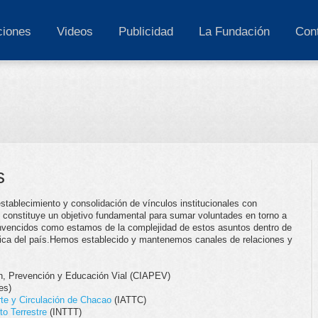
ciones
Videos
Publicidad
La Fundación
Con
s
establecimiento y consolidación de vínculos institucionales con
 constituye un objetivo fundamental para sumar voluntades en torno a
nvencidos como estamos de la complejidad de estos asuntos dentro de
lica del país.Hemos establecido y mantenemos canales de relaciones y
ión, Prevención y Educación Vial (CIAPEV)
es)
rte y Circulación de Chacao
(IATTC)
to Terrestre
(INTTT)